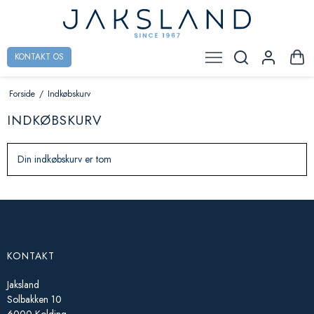
KONTAKT OS
Forside
/
Indkøbskurv
INDKØBSKURV
Din indkøbskurv er tom
KONTAKT
Jaksland
Solbakken 10
6000 Kolding